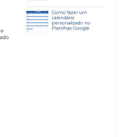
Como fazer um
calendário
personalizado no
Planilhas Google
de
nado