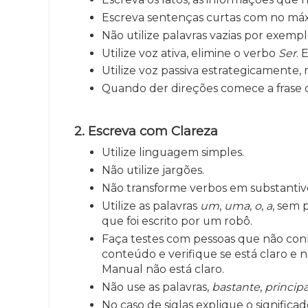
Escreva sentenças curtas com no máx
Não utilize palavras vazias por exempl
Utilize voz ativa, elimine o verbo
Ser
. 
Utilize voz passiva estrategicamente, 
Quando der direções comece a frase 
2. Escreva com Clareza
Utilize linguagem simples.
Não utilize jargões.
Não transforme verbos em substantiv
Utilize as palavras
um
,
uma
,
o
,
a
, sem 
que foi escrito por um robô.
Faça testes com pessoas que não con
conteúdo e verifique se está claro e n
Manual não está claro.
Não use as palavras,
bastante
,
princip
No caso de siglas explique o significa