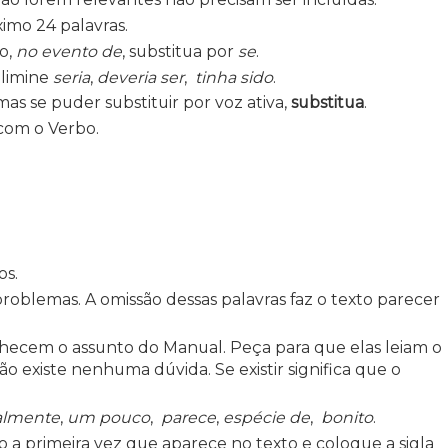
imo 24 palavras.
o,
no evento de
, substitua por
se
.
Elimine
seria
,
deveria ser
,
tinha sido
.
mas se puder substituir por voz ativa,
substitua
.
com o Verbo.
os.
problemas. A omissão dessas palavras faz o texto parecer
hecem o assunto do Manual. Peça para que elas leiam o
ão existe nenhuma dúvida. Se existir significa que o
almente
,
um pouco
,
parece
,
espécie de
,
bonito
.
do a primeira vez que aparece no texto e coloque a sigla