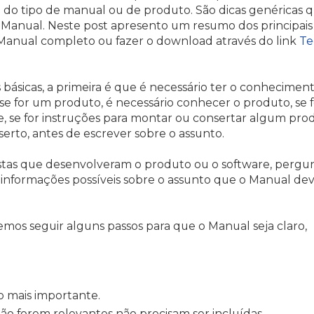
o tipo de manual ou de produto. São dicas genéricas 
 Manual. Neste post apresento um resumo dos principais
Manual completo ou fazer o download através do link
Te
básicas, a primeira é que é necessário ter o conhecimen
se for um produto, é necessário conhecer o produto, se f
re, se for instruções para montar ou consertar algum pro
rto, antes de escrever sobre o assunto.
istas que desenvolveram o produto ou o software, pergun
 informações possíveis sobre o assunto que o Manual de
emos seguir alguns passos para que o Manual seja claro,
 mais importante.
não forem relevantes não precisam ser incluídas.