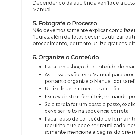
Dependendo da audiência verifique a possi
Manual.
5. Fotografe o Processo
Não devemos somente explicar como fazer, 
figuras, além de fotos devemos utilizar o
procedimento, portanto utilize gráficos, di
6. Organize o Conteúdo
Faça um esboço do conteúdo do man
As pessoas vão ler o Manual para proc
portanto organize o Manual por tarefa
Utilize listas, numeradas ou não.
Escreva instruções úteis, e quando p
Se a tarefa for um passo a passo, exp
deve ser feito na sequência correta.
Faça reuso de conteúdo de forma inte
requisito que pode ser reutilizado, de
somente mencione a página do pré-req