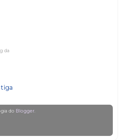
og da
tiga
ogia do
Blogger
.