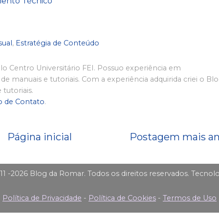
mento Técnico
sual
,
Estratégia de Conteúdo
 Centro Universitário FEI. Possuo experiência em
de manuais e tutoriais. Com a experiência adquirida criei o Bl
tutoriais.
o de Contato
.
Página inicial
Postagem mais an
11 -2026 Blog da Romar. Todos os direitos reservados. Tecnol
Política de Privacidade
-
Política de Cookies
-
Termos de Uso