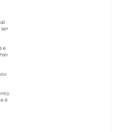
ual
 ser
s e
nso
 ou
ento
re é