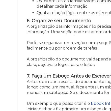
Os leitores estão familiarizados com a
detalhar cada informação.
Qual a relação lógica entre as diferen
6. Organize seu Documento
A organização das informações não precis
informação. Uma seção pode estar em orde
Pode-se organizar uma seção com a sequên
facilmente ou por ordem de tarefas.
A organização do documento vai depender 
clara, objetiva e lógica para o leitor.
7. Faça um Esboço Antes de Escrever
Antes de iniciar a escrita do documento fa
longo como um manual, faça antes um esbo
menos um subtópico. Se o documento for ma
Um exemplo que posso citar é o
Ebook In
iniciar o ebook fiz primeiro um esboço do