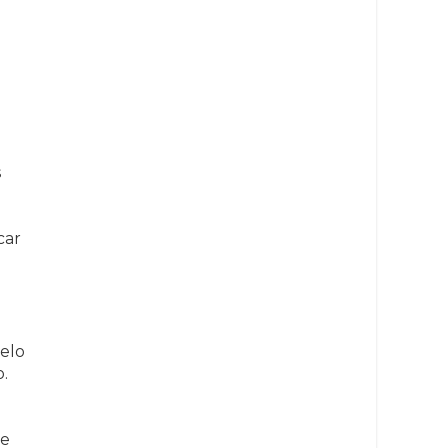
s
car
elo
.
me