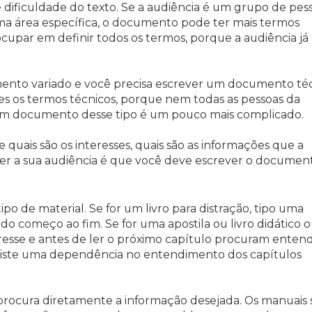
de dificuldade do texto. Se a audiência é um grupo de pes
ma área específica, o documento pode ter mais termos
ocupar em definir todos os termos, porque a audiência já
ento variado e você precisa escrever um documento téc
hes os termos técnicos, porque nem todas as pessoas da
um documento desse tipo é um pouco mais complicado.
 quais são os interesses, quais são as informações que a
er a sua audiência é que você deve escrever o documen
o de material. Se for um livro para distração, tipo uma
o começo ao fim. Se for uma apostila ou livro didático o
eresse e antes de ler o próximo capítulo procuram enten
xiste uma dependência no entendimento dos capítulos
 procura diretamente a informação desejada. Os manuais 