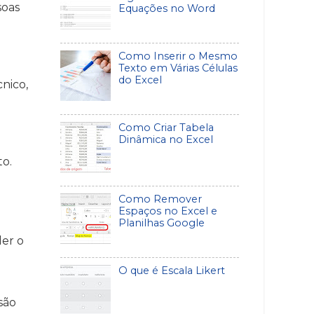
soas
Equações no Word
Como Inserir o Mesmo
Texto em Várias Células
do Excel
nico,
Como Criar Tabela
Dinâmica no Excel
to.
Como Remover
Espaços no Excel e
Planilhas Google
der o
O que é Escala Likert
são